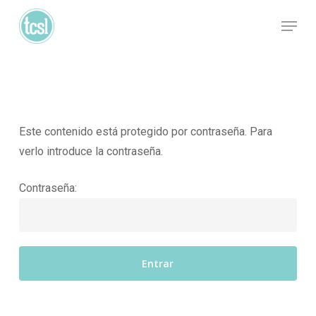
Skip
Menu
to
Close
main
Menu
content
Este contenido está protegido por contraseña. Para
verlo introduce la contraseña.
Contraseña: