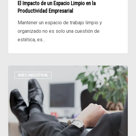
El Impacto de un Espacio Limpio en la
Productividad Empresarial
Mantener un espacio de trabajo limpio y
organizado no es solo una cuestión de
estética, es…
Ventajas
ASEO INDUSTRIAL
del
Outsourcing
de
Aseo
de
Oficina:
Por