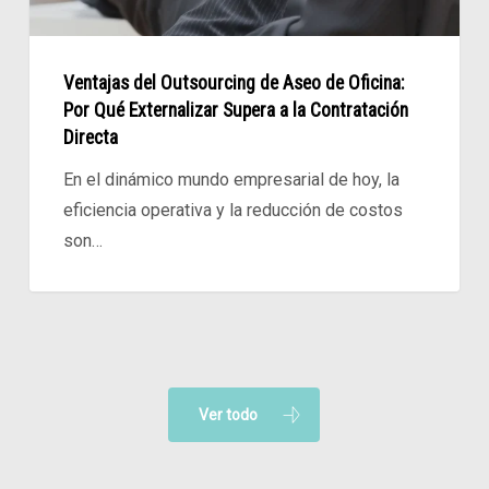
Qué
Externalizar
Supera
Ventajas del Outsourcing de Aseo de Oficina:
a
Por Qué Externalizar Supera a la Contratación
la
Directa
Contratación
En el dinámico mundo empresarial de hoy, la
Directa
eficiencia operativa y la reducción de costos
son…
Ver todo