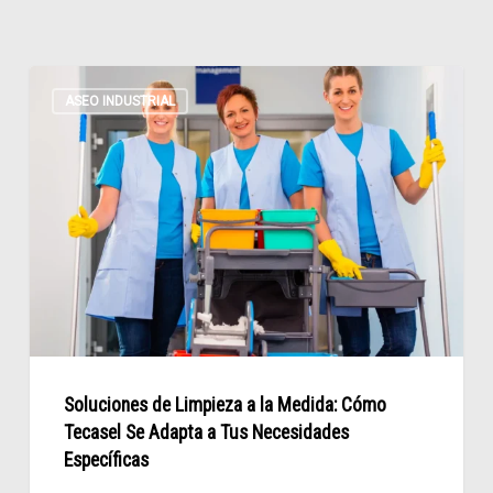
Soluciones
ASEO INDUSTRIAL
de
Limpieza
a
la
Medida:
Cómo
Tecasel
Se
Adapta
a
Soluciones de Limpieza a la Medida: Cómo
Tus
Tecasel Se Adapta a Tus Necesidades
Necesidades
Específicas
Específicas