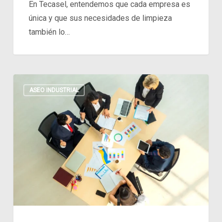
En Tecasel, entendemos que cada empresa es
única y que sus necesidades de limpieza
también lo…
El
ASEO INDUSTRIAL
Impacto
de
un
Espacio
Limpio
en
la
Productividad
Empresarial