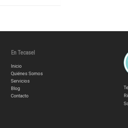
En Tecasel
Inicio
Quiénes Somos
Servicios
T
Blog
R
Contacto
So