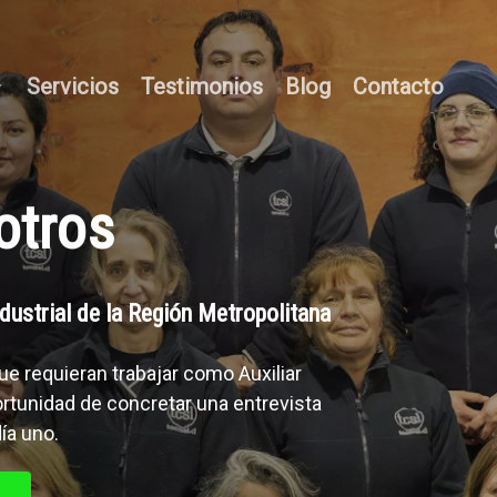
Servicios
Testimonios
Blog
Contacto
otros
dustrial
de
la
Región
Metropolitana
ue
requieran
trabajar
como
Auxiliar
rtunidad
de
concretar
una
entrevista
día
uno.