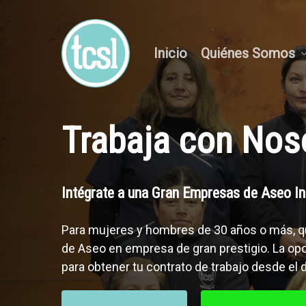
Skip
to
main
Inicio
Quiénes Somos
content
Trabaja
con
Nos
Intégrate
a
una
Gran
Empresas
de
Aseo
In
Para
mujeres
y
hombres
de
30
años
o
más,
q
de
Aseo
en
empresa
de
gran
prestigio. La
opo
para
obtener
tu
contrato
de
trabajo
desde
el